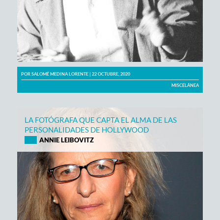
POR
SALOMÉ MEDINA LORENTE
| 22 OCTUBRE, 2020
MISCELÁNEA
LA FOTÓGRAFA QUE CAPTA EL ALMA DE LAS
PERSONALIDADES DE HOLLYWOOD
ANNIE LEIBOVITZ