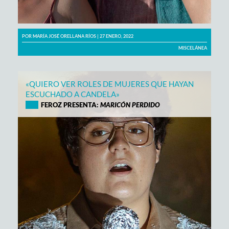
POR
MARÍA JOSÉ ORELLANA RÍOS
| 27 ENERO, 2022
MISCELÁNEA
«QUIERO VER ROLES DE MUJERES QUE HAYAN
ESCUCHADO A CANDELA»
FEROZ PRESENTA:
MARICÓN PERDIDO