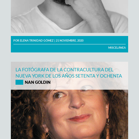
POR
ELENA TRINIDAD GÓMEZ
| 21 NOVIEMBRE, 2020
MISCELÁNEA
LA FOTÓGRAFA DE LA CONTRACULTURA DEL
NUEVA YORK DE LOS AÑOS SETENTA Y OCHENTA
NAN GOLDIN