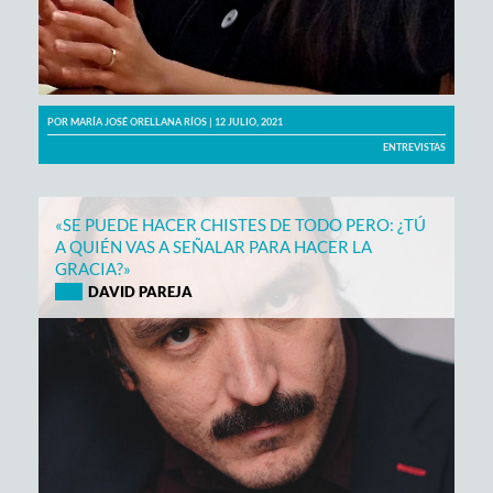
POR
MARÍA JOSÉ ORELLANA RÍOS
| 12 JULIO, 2021
ENTREVISTAS
«SE PUEDE HACER CHISTES DE TODO PERO: ¿TÚ
A QUIÉN VAS A SEÑALAR PARA HACER LA
GRACIA?»
DAVID PAREJA