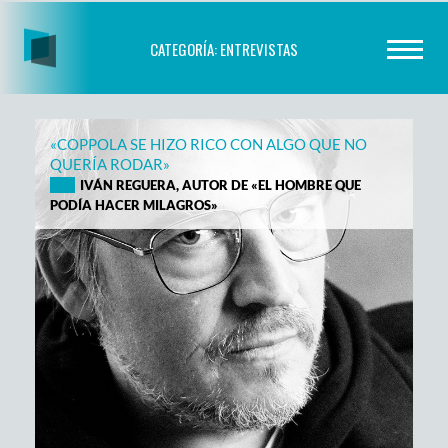
Skip
to
CATEGORÍA:
ENTREVISTAS
content
«COPPOLA SE HIZO RICO CON ALGO QUE NO
QUERÍA RODAR»
IVÁN REGUERA, AUTOR DE «EL HOMBRE QUE
PODÍA HACER MILAGROS»