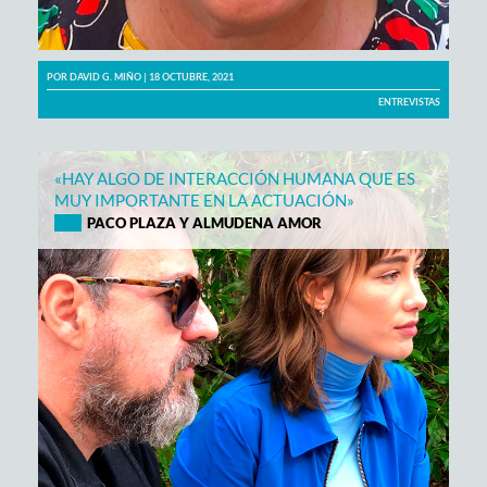
POR
DAVID G. MIÑO
| 18 OCTUBRE, 2021
ENTREVISTAS
«HAY ALGO DE INTERACCIÓN HUMANA QUE ES
MUY IMPORTANTE EN LA ACTUACIÓN»
PACO PLAZA Y ALMUDENA AMOR