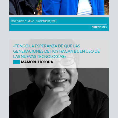
POR
DAVID G. MIÑO
| 18 OCTUBRE, 2021
ENTREVISTAS
«TENGO LA ESPERANZA DE QUE LAS
GENERACIONES DE HOY HAGAN BUEN USO DE
LAS NUEVAS TECNOLOGÍAS»
MAMORU HOSODA