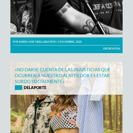
POR
MARÍA JOSÉ ORELLANA RÍOS
| 9 DICIEMBRE, 2020
ENTREVISTAS
«NO DARSE CUENTA DE LAS INJUSTICIAS QUE
OCURREN A NUESTRO ALREDEDOR ES ESTAR
SORDO SOCIALMENTE»
DELAPORTE