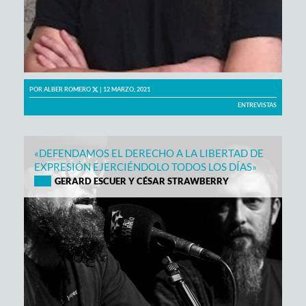
POR
ALBER ROMERO
| 12 MARZO, 2021
ENTREVISTAS
«DEFENDAMOS EL DERECHO A LA LIBERTAD DE
EXPRESIÓN EJERCIÉNDOLO TODOS LOS DÍAS»
GERARD ESCUER Y CÉSAR STRAWBERRY