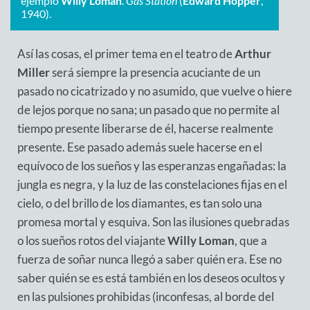
ejemplo
Willy Loman
.
Gas Station
(
Edward Hopper
,
1940).
Así las cosas, el primer tema en el teatro de
Arthur
Miller
será siempre la presencia acuciante de un
pasado no cicatrizado y no asumido, que vuelve o hiere
de lejos porque no sana; un pasado que no permite al
tiempo presente liberarse de él, hacerse realmente
presente. Ese pasado además suele hacerse en el
equívoco de los sueños y las esperanzas engañadas: la
jungla es negra, y la luz de las constelaciones fijas en el
cielo, o del brillo de los diamantes, es tan solo una
promesa mortal y esquiva. Son las ilusiones quebradas
o los sueños rotos del viajante
Willy Loman
, que a
fuerza de soñar nunca llegó a saber quién era. Ese no
saber quién se es está también en los deseos ocultos y
en las pulsiones prohibidas (inconfesas, al borde del