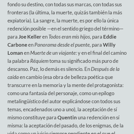
fondo su destino, con todas sus marcas, con todas sus
fronteras (la última, la muerte, quizás también la más
expiatoria). La sangre, la muerte, es por ello la única
redención posible —en el sentido griego del término—
para
Joe Keller
en
Todos eran mis hijos,
para
Eddie
Carbone
en
Panorama desde el puente,
para
Willy
Loman
en
Muerte de un viajante
: y en el final del camino
la palabra
Réquiem
toma su significado más puro de
descanso. Paz, lo demás es silencio. En
Después de la
caída
en cambio (esa obra de belleza poética que
transcurre en la memoria y la mente del protagonista:
como una fantasía del personaje, como un epílogo
metalingüístico del autor explicándose con todos sus
temas, encadenados uno a uno), la aceptación de sí
mismo constituye para
Quentin
una redención en sí
misma: la aceptación del pasado, de los enigmas, de la
vida como un juicio siempre pendiente en el que el