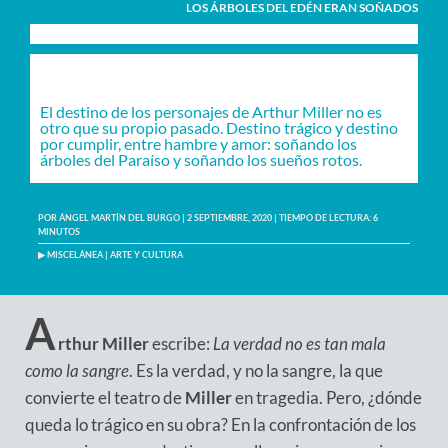
LOS ÁRBOLES DEL EDÉN ERAN SOÑADOS
El destino de los personajes de Arthur Miller no es
otro que su propio pasado. Destino trágico y destino
por cumplir, entre hambre y amor: soñando los
árboles del Paraíso y soñando los sueños rotos.
POR
ÁNGEL MARTÍN DEL BURGO
| 2 SEPTIEMBRE, 2020 |
TIEMPO DE LECTURA:
6
MINUTOS
▶
MISCELÁNEA
|
ARTE Y CULTURA
A
rthur Miller
escribe:
La verdad no es tan mala
como la sangre
. Es la verdad, y no la sangre, la que
convierte el teatro de
Miller
en tragedia. Pero, ¿dónde
queda lo trágico en su obra? En la confrontación de los