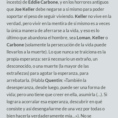
incesto) de
Eddie Carbone
, y en los horrores antiguos
que
Joe Keller
debe negarse a sí mismo para poder
soportar el peso de seguir viviendo.
Keller
no vive en la
verdad, pero vivir en la mentira de sí mismo es a veces
la única manera de aferrarse a la vida, y eso es lo
último que abandona el hombre, sea
Loman
,
Keller
o
Carbone
(solamente la persecución de la vida puede
llevarlos a la muerte). Lo que nunca se traiciona es la
propia esperanza: será necesario un extraño, un
desconocido, o una muerte (la mayor de las
extrañezas) para agotar la esperanza, para
arrebatarla. (Habla
Quentin
: «También la
desesperanza, desde luego, puede ser una forma de
vida; pero uno tiene que creer en ella, asumirla (…). Si
lograra acorralar esa esperanza, descubrir en qué
consiste y así desengañarme de una vez por todas o
bien hacerla verdaderamente mía…»). No se