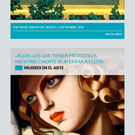
POR
ÁNGEL MARTÍN DEL BURGO
| 2 SEPTIEMBRE, 2020
MISCELÁNEA
«AQUELLOS QUE TIENEN PRIVILEGIOS
INEVITABLEMENTE SE AFERRAN A ELLOS»
MUJERES EN EL ARTE