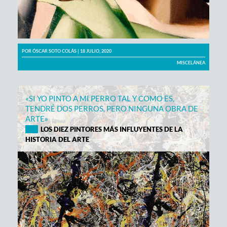
POR
ÓSCAR SOTO COLÁS
| 18 JULIO, 2020
MISCELÁNEA
«SI YO PINTO A MI PERRO TAL Y COMO ES,
TENDRÉ DOS PERROS, PERO NINGUNA OBRA DE
ARTE»
LOS DIEZ PINTORES MÁS INFLUYENTES DE LA
HISTORIA DEL ARTE