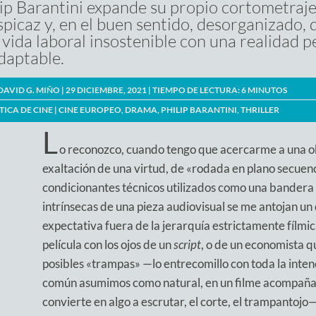
lip Barantini expande su propio cortometraj
spicaz y, en el buen sentido, desorganizado,
 vida laboral insostenible con una realidad 
adaptable.
DAVID G. MIÑO
| 29 DICIEMBRE, 2021 |
TIEMPO DE LECTURA:
6
MINUTOS
TICA DE CINE
|
CINE EUROPEO
,
DRAMA
,
PHILIP BARANTINI
,
THRILLER
L
o reconozco, cuando tengo que acercarme a una ob
exaltación de una virtud, de «rodada en plano secuenc
condicionantes técnicos utilizados como una bandera q
intrínsecas de una pieza audiovisual se me antojan un
expectativa fuera de la jerarquía estrictamente fílmi
película con los ojos de un
script
, o de un economista qu
posibles «trampas» —lo entrecomillo con toda la inten
común asumimos como natural, en un filme acompañado
convierte en algo a escrutar, el corte, el trampantoj