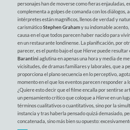
personajes han de moverse como fieras enjauladas, en
complementa a golpes de comanda con los diálogos, ac
intérpretes están magníficos, llenos de verdad y natur
carismático
Stephen Graham
y su indomable acento,
causa en el que todos parecen haber nacido para vivi
en un restaurante londinense. La planificación, por ot
parecer, es el punto bajo el que
Hierve
puede resultar 
Barantini
aglutina en apenas una hora y media de met
vicisitudes, de dramas familiares y laborales, que a p
proporciona el plano secuencia en lo perceptivo, agota
momento en el que los eventos parecen responder a lo
¿Quiere esto decir que el filme encalla por sentirse art
un pensamiento crítico que coloque a
Hierve
en un lug
términos cualitativos o cuantitativos, sino por la sim
instancia y tras haberla pensado quizá demasiado, pe
concatenada, sino más bien su opuesto: excesivamen