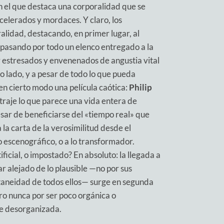
 el que destaca una corporalidad que se
elerados y mordaces. Y claro, los
alidad, destacando, en primer lugar, al
 pasando por todo un elenco entregado a la
r estresados y envenenados de angustia vital
ro lado, y a pesar de todo lo que pueda
en cierto modo una película caótica:
Philip
raje lo que parece una vida entera de
esar de beneficiarse del «tiempo real» que
 la carta de la verosimilitud desde el
 escenográfico, o a lo transformador.
ificial, o impostado? En absoluto: la llegada a
ar alejado de lo plausible —no por sus
ultaneidad de todos ellos— surge en segunda
ro nunca por ser poco orgánica o
te desorganizada.