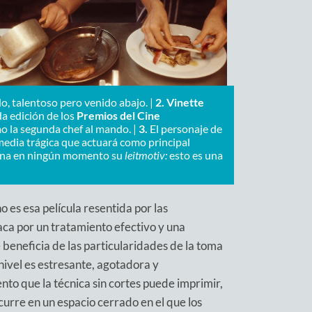
do, talentoso pero venido abajo. |
2. Vinette
a edición de los
Premios del Cine
o la segunda chef al mando. |
3.
El personaje de
media trágica que actuará como principal
na en ningún momento su
leitmotiv:
esto es una
o es esa película resentida por las
aca por un tratamiento efectivo y una
e beneficia de las particularidades de la toma
 nivel es estresante, agotadora y
o que la técnica sin cortes puede imprimir,
curre en un espacio cerrado en el que los