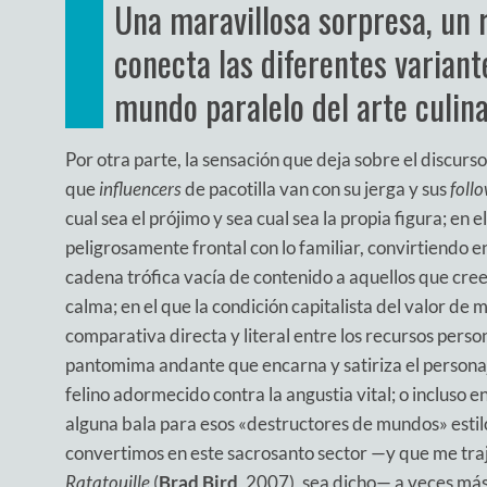
Una maravillosa sorpresa, un r
conecta las diferentes variant
mundo paralelo del arte culina
Por otra parte, la sensación que deja sobre el discurso
que
influencers
de pacotilla van con su jerga y sus
foll
cual sea el prójimo y sea cual sea la propia figura; en
peligrosamente frontal con lo familiar, convirtiendo
cadena trófica vacía de contenido a aquellos que cre
calma; en el que la condición capitalista del valor de 
comparativa directa y literal entre los recursos person
pantomima andante que encarna y satiriza el persona
felino adormecido contra la angustia vital; o incluso en
alguna bala para esos «destructores de mundos» esti
convertimos en este sacrosanto sector —y que me traj
Ratatouille
(
Brad Bird
, 2007), sea dicho— a veces má