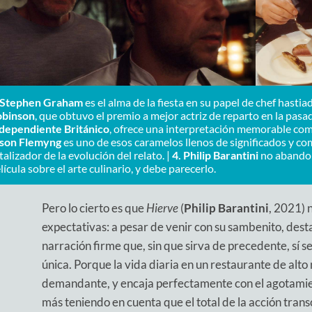
Stephen Graham
es el alma de la fiesta en su papel de chef hastia
obinson
, que obtuvo el premio a mejor actriz de reparto en la
pasad
dependiente Británico
, ofrece una interpretación memorable com
son Flemyng
es uno de esos caramelos llenos de significados y co
talizador de la evolución del relato. |
4.
Philip Barantini
no abando
lícula sobre el arte culinario, y debe parecerlo.
Pero lo cierto es que
Hierve
(
Philip Barantini
, 2021) n
expectativas: a pesar de venir con su sambenito, dest
narración firme que, sin que sirva de precedente, sí s
única. Porque la vida diaria en un restaurante de alto
demandante, y encaja perfectamente con el agotamient
más teniendo en cuenta que el total de la acción trans