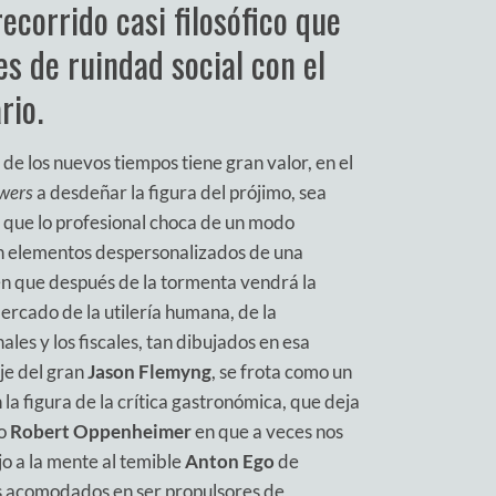
ecorrido casi filosófico que
es de ruindad social con el
rio.
 de los nuevos tiempos tiene gran valor, en el
owers
a desdeñar la figura del prójimo, sea
 el que lo profesional choca de un modo
 en elementos despersonalizados de una
en que después de la tormenta vendrá la
mercado de la utilería humana, de la
ales y los fiscales, tan dibujados en esa
je del gran
Jason Flemyng
, se frota como un
 la figura de la crítica gastronómica, que deja
lo
Robert Oppenheimer
en que a veces nos
o a la mente al temible
Anton Ego
de
s acomodados en ser propulsores de