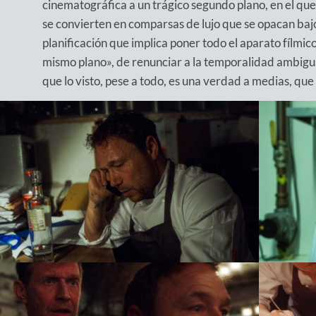
cinematográfica a un trágico segundo plano, en el que e
se convierten en comparsas de lujo que se opacan bajo 
planificación que implica poner todo el aparato fílmic
mismo plano», de renunciar a la temporalidad ambigua 
que lo visto, pese a todo, es una verdad a medias, qu