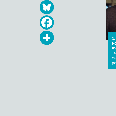
1.
R
In
Ja
ca
pe