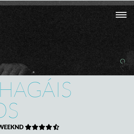
HAGÁIS
OS
E WEEKND