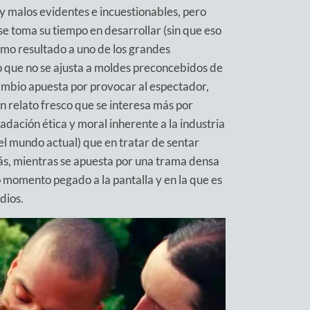
y malos evidentes e incuestionables, pero
e toma su tiempo en desarrollar (sin que eso
omo resultado a uno de los grandes
no que no se ajusta a moldes preconcebidos de
cambio apuesta por provocar al espectador,
n relato fresco que se interesa más por
adación ética y moral inherente a la industria
el mundo actual) que en tratar de sentar
más, mientras se apuesta por una trama densa
 momento pegado a la pantalla y en la que es
dios.