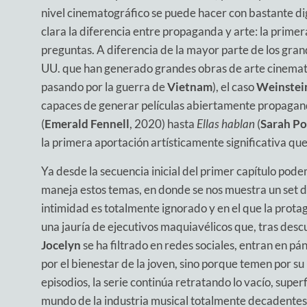
nivel cinematográfico se puede hacer con bastante di
clara la diferencia entre propaganda y arte: la prime
preguntas. A diferencia de la mayor parte de los gran
UU. que han generado grandes obras de arte cinemat
pasando por la guerra de
Vietnam
), el caso
Weinstei
capaces de generar películas abiertamente propagan
(
Emerald Fennell
, 2020) hasta
Ellas hablan
(
Sarah Po
la primera aportación artísticamente significativa que
Ya desde la secuencia inicial del primer capítulo podem
maneja estos temas, en donde se nos muestra un set d
intimidad es totalmente ignorado y en el que la prota
una jauría de ejecutivos maquiavélicos que, tras desc
Jocelyn
se ha filtrado en redes sociales, entran en p
por el bienestar de la joven, sino porque temen por su i
episodios, la serie continúa retratando lo vacío, supe
mundo de la industria musical totalmente decadente