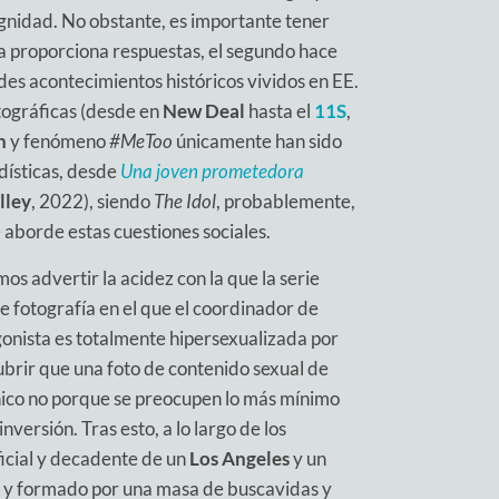
gnidad. No obstante, es importante tener
ra proporciona respuestas, el segundo hace
des acontecimientos históricos vividos en EE.
ográficas (desde en
New Deal
hasta el
11S
,
n
y fenómeno
#MeToo
únicamente han sido
dísticas, desde
Una joven prometedora
lley
, 2022), siendo
The Idol
, probablemente,
 aborde estas cuestiones sociales.
os advertir la acidez con la que la serie
e fotografía en el que el coordinador de
gonista es totalmente hipersexualizada por
ubrir que una foto de contenido sexual de
ánico no porque se preocupen lo más mínimo
nversión. Tras esto, a lo largo de los
rficial y decadente de un
Los Angeles
y un
s y formado por una masa de buscavidas y