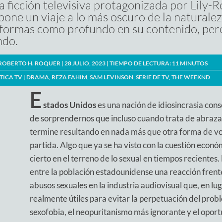
la ficción televisiva protagonizada por Lily
pone un viaje a lo más oscuro de la natural
 formas como profundo en su contenido, pero
do.
ROBERTO H. ROQUER
| 28 JULIO, 2023 |
TIEMPO DE LECTURA:
11
MINUTOS
TICA TV
|
DRAMA
,
REZA FAHIM
,
SAM LEVINSON
,
SERIE DE TV
,
THE WEEKND
E
stados Unidos
es una nación de idiosincrasia cons
de sorprendernos que incluso cuando trata de abrazar 
termine resultando en nada más que otra forma de vo
partida. Algo que ya se ha visto con la cuestión econ
cierto en el terreno de lo sexual en tiempos reciente
entre la población estadounidense una reacción frent
abusos sexuales en la industria audiovisual que, en l
realmente útiles para evitar la perpetuación del pro
sexofobia, el neopuritanismo más ignorante y el oport