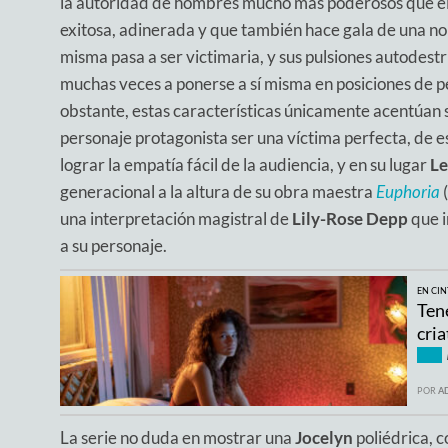
la autoridad de hombres mucho más poderosos que el
exitosa, adinerada y que también hace gala de una no 
misma pasa a ser victimaria, y sus pulsiones autodestru
muchas veces a ponerse a sí misma en posiciones de pe
obstante, estas características únicamente acentúan 
personaje protagonista ser una víctima perfecta, de 
lograr la empatía fácil de la audiencia, y en su lugar
Le
generacional a la altura de su obra maestra
Euphoria
(
una interpretación magistral de
Lily-Rose Depp
que i
a su personaje.
EN CIN
Ten
cri
POR
A
La serie no duda en mostrar una
Jocelyn
poliédrica, c