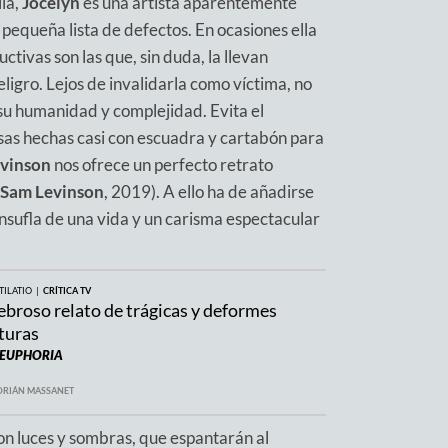
la,
Jocelyn
es una artista aparentemente
pequeña lista de defectos. En ocasiones ella
ctivas son las que, sin duda, la llevan
ligro. Lejos de invalidarla como víctima, no
su humanidad y complejidad. Evita el
esas hechas casi con escuadra y cartabón para
vinson
nos ofrece un perfecto retrato
Sam Levinson
, 2019). A ello ha de añadirse
nsufla de una vida y un carisma espectacular
TILATIO |
CRÍTICA TV
ebroso relato de trágicas y deformes
aturas
EUPHORIA
DRIÁN MASSANET
on luces y sombras, que espantarán al