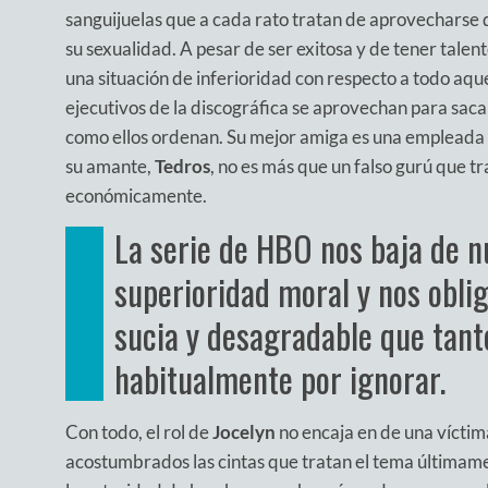
sanguijuelas que a cada rato tratan de aprovecharse
su sexualidad. A pesar de ser exitosa y de tener talen
una situación de inferioridad con respecto a todo aque
ejecutivos de la discográfica se aprovechan para sacar 
como ellos ordenan. Su mejor amiga es una empleada d
su amante,
Tedros
, no es más que un falso gurú que t
económicamente.
La serie de HBO nos baja de n
superioridad moral y nos oblig
sucia y desagradable que tan
habitualmente por ignorar.
Con todo, el rol de
Jocelyn
no encaja en de una víctima
acostumbrados las cintas que tratan el tema últimame