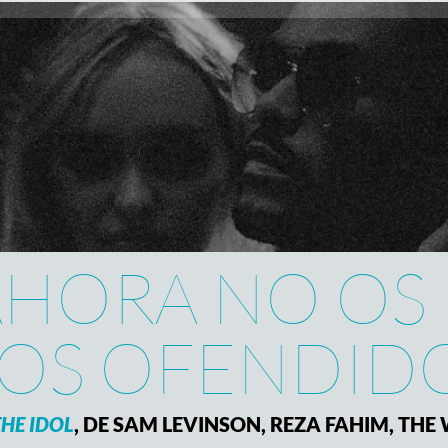
AHORA NO OS 
LOS OFENDID
THE IDOL
, DE SAM LEVINSON, REZA FAHIM, TH