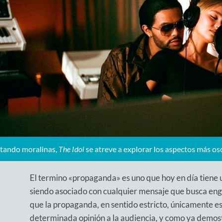
itando moralinas,
The Idol
se atreve a explorar los aspectos más os
El termino «propaganda» es uno que hoy en día tiene 
siendo asociado con cualquier mensaje que busca enga
que la propaganda, en sentido estricto, únicamente e
determinada opinión a la audiencia, y como ya demo