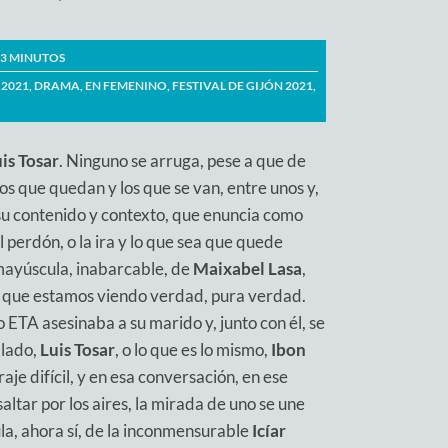
3
MINUTOS
 2021
,
DRAMA
,
EN FEMENINO
,
FESTIVAL DE GIJÓN 2021
,
is Tosar
. Ninguno se arruga, pese a que de
los que quedan y los que se van, entre unos y,
en su contenido y contexto, que enuncia como
l perdón, o la ira y lo que sea que quede
ayúscula, inabarcable, de
Maixabel Lasa
,
ar que estamos viendo verdad, pura verdad.
 ETA asesinaba a su marido y, junto con él, se
 lado,
Luis Tosar
, o lo que es lo mismo,
Ibon
traje difícil, y en esa conversación, en ese
tar por los aires, la mirada de uno se une
ula, ahora sí, de la inconmensurable
Icíar