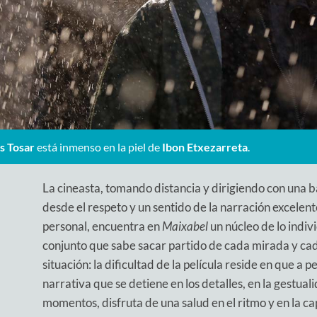
s Tosar
está inmenso en la piel de
Ibon Etxezarreta
.
La cineasta, tomando distancia y dirigiendo con una b
desde el respeto y un sentido de la narración excelente
personal, encuentra en
Maixabel
un núcleo de lo indiv
conjunto que sabe sacar partido de cada mirada y ca
situación: la dificultad de la película reside en que a 
narrativa que se detiene en los detalles, en la gestual
momentos, disfruta de una salud en el ritmo y en la c