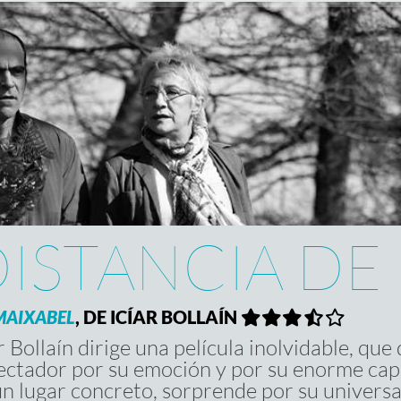
ISTANCIA DE
MAIXABEL
, DE ICÍAR BOLLAÍN
r Bollaín dirige una película inolvidable, qu
ectador por su emoción y por su enorme ca
un lugar concreto, sorprende por su universa