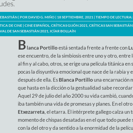
udes.
SEBASTIÁN | POR
DAVID G. MIÑO
| 18 SEPTIEMBRE, 2021 |
TIEMPO DE LECTURA:
TICA DE CINE
|
CINE ESPAÑOL
,
CRÍTICAS GIJÓN 2021
,
CRÍTICAS SAN SEBASTIÁN
IVAL DE SAN SEBASTIÁN 2021
,
ICÍAR BOLLAÍN
B
lanca Portillo
está sentada frente a frente con
Lu
ese encuentro, de la simbiosis entre uno y otro, entre 
al fin y al cabo, otros, se erige una película titánica 
pocas la disyuntiva emocional que nace de la rabia y e
después de ella. Es
Blanca Portillo
una encarnación m
que hasta en la dicción o la gestualidad sabe record
Aquel 29 de julio del año 2000 su vida cambió, cuando
iba también una vida de promesas y planes. En el otro
Etxezarreta
, el etarra. El intérprete gallego calza un 
momento de chispas desatadas en el que todo puede sal
con la del otro y da sentido a la enormidad de la pelíc