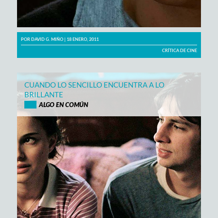
POR
DAVID G. MIÑO
| 18 ENERO, 2011
CRÍTICA DE CINE
CUANDO LO SENCILLO ENCUENTRA A LO
BRILLANTE
ALGO EN COMÚN