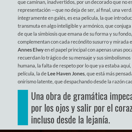
que caminan, inadvertidos, por un decorado que no es
representación —que no deja de ser, al final, una v
íntegramente en galés, es esa película, la que introduce
transmuta en algo inteligible y armónico, que conjuga 
de que la simbiosis que emana de su forma y su fondo, 
complementan con cada recóndito susurro y mirada e
Annes Elwy
en el papel principal con apenas unas poc
recuerdan lo trágico de su mensaje y sus simbolismos
humana, la falta de respeto por lo que ya estaba aquí
película, la de
Lee Haven Jones
, que está más pensada
onirismo latente, que despachando desde la razón cada 
Una obra de gramática impeca
por los ojos y salir por el cor
incluso desde la lejanía.