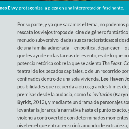
nes Elwy
protagoniza la pieza en una interpretación fascinante.
Por su parte, y ya que sacamos el tema, no podemos pas
rescata los viejos tropos del cine de género fantástico
menudo subversivo, dadas sus características: si desde
de una familia adinerada —en política, dejan caer— qu
que les ayude en las tareas del evento, es de lo que 
potencia retórica sobre la que se asienta
The Feast
. C
teatral de los pecados capitales, o de un recorrido po
confinados dentro de una sola vivienda,
Lee Haven J
posibilidades que recuerda a otros grandes filmes d
premisas desde la audacia, como
La invitación
(
Karyn
Byrkit
, 2013), y mediante un drama de personajes so
levantar la jerarquía narrativa hasta el punto exacto, 
violencia controvertido con determinados momentos de
nivel en el que entrar en su inframundo de extrañeza, 