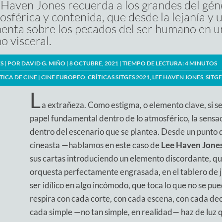
 Haven Jones recuerda a los grandes del géne
osférica y contenida, que desde la lejanía y 
enta sobre los pecados del ser humano en un
o visceral.
S | POR
DAVID G. MIÑO
| 8 OCTUBRE, 2021 |
TIEMPO DE LECTURA:
4
MINUTOS
TICA DE CINE
|
CINE EUROPEO
,
CRÍTICAS SITGES 2021
,
LEE HAVEN JONES
,
SITGE
L
a extrañeza. Como estigma, o elemento clave, si se
papel fundamental dentro de lo atmosférico, la sensa
dentro del escenario que se plantea. Desde un punto de
cineasta —hablamos en este caso de
Lee Haven Jone
sus cartas introduciendo un elemento discordante, qu
orquesta perfectamente engrasada, en el tablero de j
ser idílico en algo incómodo, que toca lo que no se p
respira con cada corte, con cada escena, con cada deci
cada simple —no tan simple, en realidad— haz de luz q