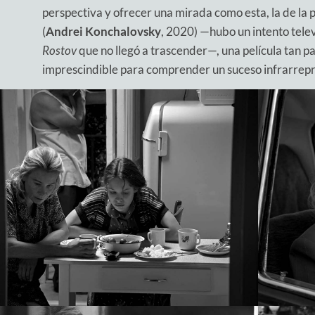
perspectiva y ofrecer una mirada como esta, la de la
(
Andrei Konchalovsky
, 2020) —hubo un intento tele
Rostov
que no llegó a trascender—, una película tan p
imprescindible para comprender un suceso infrarrepr