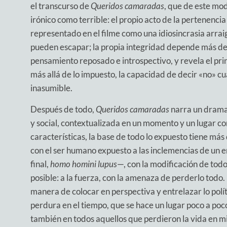
el transcurso de
Queridos camaradas
, que de este mod
irónico como terrible: el propio acto de la pertenen
representado en el filme como una idiosincrasia arraig
pueden escapar; la propia integridad depende más de 
pensamiento reposado e introspectivo, y revela el prin
más allá de lo impuesto, la capacidad de decir «no» c
inasumible.
Después de todo,
Queridos camaradas
narra un drama
y social, contextualizada en un momento y un lugar c
características, la base de todo lo expuesto tiene más 
con el ser humano expuesto a las inclemencias de un e
final,
homo homini lupus
—, con la modificación de tod
posible: a la fuerza, con la amenaza de perderlo todo.
manera de colocar en perspectiva y entrelazar lo polí
perdura en el tiempo, que se hace un lugar poco a po
también en todos aquellos que perdieron la vida en mi