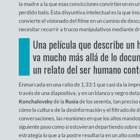
la madre a la que esas convicciones convirtieron en u
perdido todo. Esta disyuntiva intelectual es la que ins
convierte el visionado del filme en un camino de desc
necesitar recurrir a trucos manipulativos mediante d
Una película que describe un h
va mucho más allá de lo docum
un relato del ser humano cont
Enmarcada en una ratio de 1.33:1 que casi da la impre
través de una diapositiva, y en un blanco y negro detal
Konchalovsky
de la
Rusia
de los sesenta, tan preciso
cómo la cultura de la desinformación y el filtrado de d
conversaciones, las reuniones en que los altos mandos
siguiente paso como si estuvieran departiendo sobre 
estrategia lo que a la postre resultaría en un alto cos