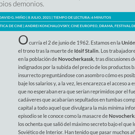
pios demonios.
DAVID G. MIÑO
| 8 JULIO, 2021 |
TIEMPO DE LECTURA:
6
MINUTOS
TICA DE CINE
|
ANDREI KONCHALOVSKY
,
CINE EUROPEO
,
DRAMA
,
FESTIVAL D
O
curría el 2 de junio de 1962. Estamos en la
Unión
el trono tras la muerte de
Iósif Stalin
. Los trabajador
en la población de
Novocherkassk
, tras discusiones d
indignados por la subida del precio de los productos b
insurrecto preguntándose con asombro cómo es posibl
baje los salarios y, a la vez, les encarezca el acceso a 
que no esperaban era que serían reprimidos por el fue
cadáveres que acabarían sepultados en tumbas compa
capital a todo aquel que divulgara la más mínima infor
episodio se le conoce como la masacre de
Novocherk
los ochenta que salió del máximo secreto bajo el que l
Soviético de Interior. Han tenido que pasar muchos a