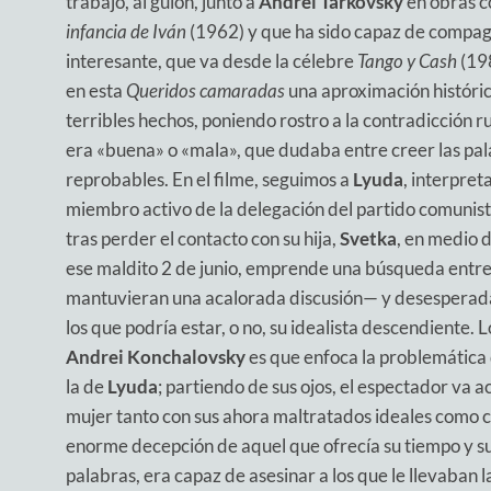
trabajó, al guion, junto a
Andrei Tarkovsky
en obras 
infancia de Iván
(1962) y que ha sido capaz de compag
interesante, que va desde la célebre
Tango y Cash
(198
en esta
Queridos camaradas
una aproximación históri
terribles hechos, poniendo rostro a la contradicción ru
era «buena» o «mala», que dudaba entre creer las pal
reprobables. En el filme, seguimos a
Lyuda
, interpre
miembro activo de la delegación del partido comunista
tras perder el contacto con su hija,
Svetka
, en medio 
ese maldito 2 de junio, emprende una búsqueda entre
mantuvieran una acalorada discusión— y desesperada
los que podría estar, o no, su idealista descendiente.
Andrei Konchalovsky
es que enfoca la problemática 
la de
Lyuda
; partiendo de sus ojos, el espectador va 
mujer tanto con sus ahora maltratados ideales como c
enorme decepción de aquel que ofrecía su tiempo y su
palabras, era capaz de asesinar a los que le llevaban l