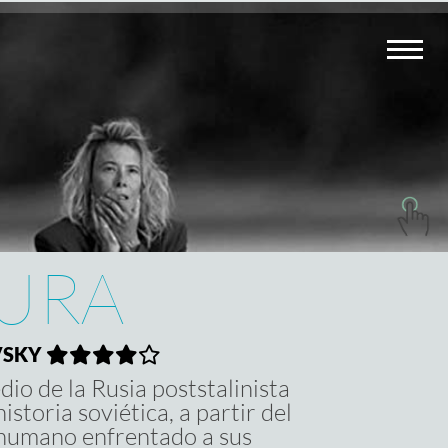
CURA
VSKY
o de la Rusia poststalinista
storia soviética, a partir del
 humano enfrentado a sus