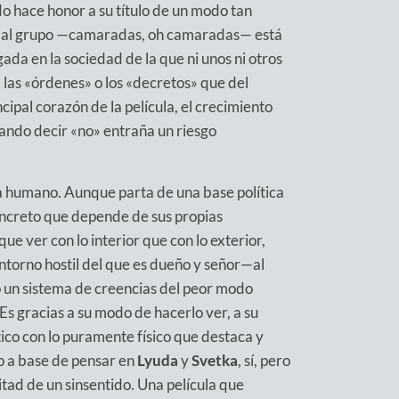
o hace honor a su título de un modo tan
cia al grupo —camaradas, oh camaradas— está
ada en la sociedad de la que ni unos ni otros
las «órdenes» o los «decretos» que del
cipal corazón de la película, el crecimiento
uando decir «no» entraña un riesgo
 humano. Aunque parta de una base política
oncreto que depende de sus propias
que ver con lo interior que con lo exterior,
ntorno hostil del que es dueño y señor—al
o un sistema de creencias del peor modo
 Es gracias a su modo de hacerlo ver, a su
tico con lo puramente físico que destaca y
co a base de pensar en
Lyuda
y
Svetka
, sí, pero
tad de un sinsentido. Una película que