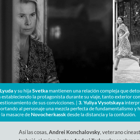
Lyuda
y su hija
Svetka
mantienen una relación compleja que detona
á estableciendo la protagonista durante su viaje, tanto exterior co
estionamiento de sus convicciones. |
3.
Yuliya Vysotskaya
interpr
ortando al personaje una mezcla perfecta de fundamentalismo y 
 la masacre de
Novocherkassk
desde la distancia y la confusión.
Así las cosas,
Andrei Konchalovsky
, veterano cineas