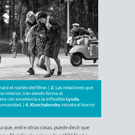
rá el núcleo del filme. |
2.
Las relaciones que
mo interior, irán dando forma al
eta con excelencia a la inflexible
Lyuda
,
humanidad. |
4.
Konchalovsky
retrata el horror
ta que, entre otras cosas, puede decir que