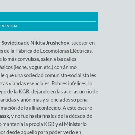
E VENECIA
 Soviética
de
Nikita Jrushchov
, sucesor en
es de la Fábrica de Locomotoras Eléctricas,
e lo más convulsas, salen a las calles
ásicos (leche, yogur, etc.) con ánimo
e que una sociedad comunista-socialista les
estas viandas esenciales. Pobres infelices, lo
go de la KGB, dejando en las aceras un río de
rtidas y anónimas y silenciados so pena
mación de lo allí acontecido. A este oscuro
assk
, y no fue hasta finales de la década de
o mantenía la propia KGB y el Ministerio
ños desde aquello para poder verlo en