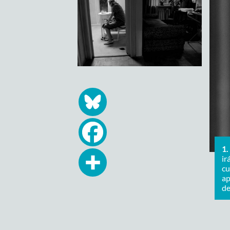
1.
ir
cu
ap
de