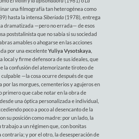
como
El violín y la apisonadora
(1961) o
La
inar una filmografía tan heterogénea como
9) hasta la intensa
Siberiada
(1978), entrega
ca dramatizada —pero no errada— de esos
sa poststalinista que no sabía si su sociedad
abras amables o ahogarse en las acciones
tada por una excelente
Yuliya Vysotskaya
,
 local y firme defensora de sus ideales, que
de la confusión del atemorizante tiroteo de
 culpable —la cosa ocurre después de que
 por las morgues, cementerios y agujeros en
 Lo primero que cabe notar en la obra de
desde una óptica personalizada e individual,
accediendo poco a poco al desencanto de la
on su posición como madre: por un lado, la
 trabajo a un régimen que, con bonitas
a contraria; y por el otro, la desesperación de