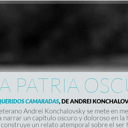
A PATRIA OS
QUERIDOS CAMARADAS
, DE ANDREI KONCHALO
veterano Andrei Konchalovsky se mete en medi
 narrar un capítulo oscuro y doloroso en la hi
 construye un relato atemporal sobre el ser