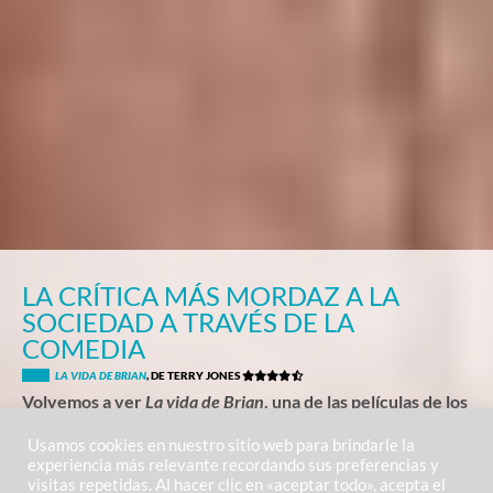
LA CRÍTICA MÁS MORDAZ A LA
SOCIEDAD A TRAVÉS DE LA
COMEDIA
LA VIDA DE BRIAN
, DE TERRY JONES
Volvemos a ver
La vida de Brian
, una de las películas de los
Monty Python que más éxitos ha cosechado a nivel
mundial, alabada por la crítica a la par que acusada de
Usamos cookies en nuestro sitio web para brindarle la
blasfemia y censurada en países como Irlanda o Noruega.
experiencia más relevante recordando sus preferencias y
visitas repetidas. Al hacer clic en «aceptar todo», acepta el