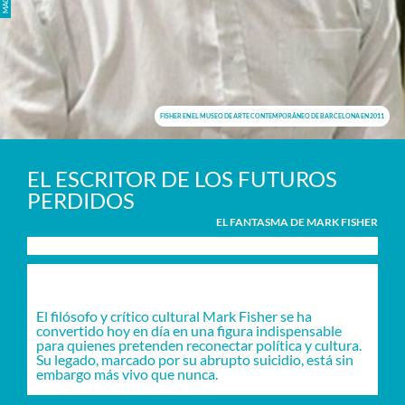
FISHER EN EL MUSEO DE ARTE CONTEMPORÁNEO DE BARCELONA EN 2011
Skip
to
EL ESCRITOR DE LOS FUTUROS
PERDIDOS
content
EL FANTASMA DE MARK FISHER
El filósofo y crítico cultural Mark Fisher se ha
convertido hoy en día en una figura indispensable
para quienes pretenden reconectar política y cultura.
Su legado, marcado por su abrupto suicidio, está sin
embargo más vivo que nunca.