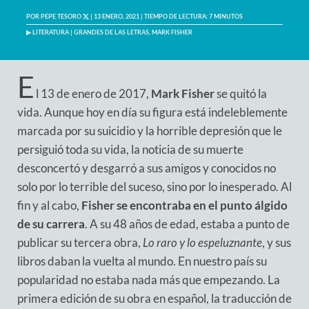
POR
PEPE TESORO
| 13 ENERO, 2021 |
TIEMPO DE LECTURA:
7
MINUTOS
▶
LITERATURA
|
GRANDES DE LAS LETRAS
,
MARK FISHER
E
l 13 de enero de 2017,
Mark Fisher
se quitó la
vida. Aunque hoy en día su figura está indeleblemente
marcada por su suicidio y la horrible depresión que le
persiguió toda su vida, la noticia de su muerte
desconcertó y desgarró a sus amigos y conocidos no
solo por lo terrible del suceso, sino por lo inesperado. Al
fin y al cabo,
Fisher se encontraba en el punto álgido
de su carrera
. A su 48 años de edad, estaba a punto de
publicar su tercera obra,
Lo raro y lo espeluznante
, y sus
libros daban la vuelta al mundo. En nuestro país su
popularidad no estaba nada más que empezando. La
primera edición de su obra en español, la traducción de