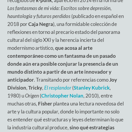
recogidos de
k-punk
, apareció en 2014 en la forma de
Los fantasmas de mi vida: Escritos sobre depresión,
hauntología y futuros perdidos
(publicado en español en
2018 por
Caja Negra
), una formidable colección de
reflexiones en torno al precario estado del panorama
cultural del siglo XXI y la herencia incierta del
modernismo artístico,
que acosa al arte
contemporáneo como un fantasma de un pasado
donde aún era posible conjurar la presencia de un
mundo distinto a partir de un arte innovador y
anticipador
. Transitando por referencias como
Joy
Division
,
Tricky
,
El resplandor
(
Stanley Kubrick
,
1980) u
Origen
(
Christopher Nolan
, 2010), entre
muchas otras,
Fisher
plantea una lectura novedosa del
arte y la cultura popular, donde lo importante no solo
es entender qué estructuras y leyes determinan lo que
la industria cultural produce,
sino qué estrategias