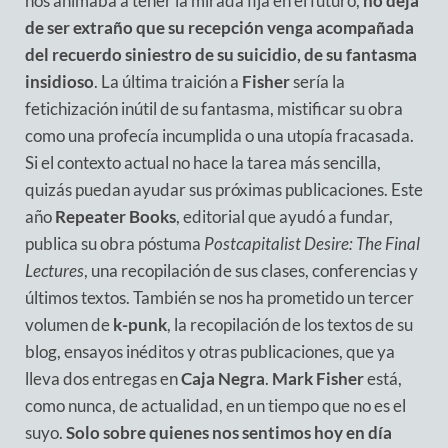
nos animaba a tener la mirada fija en el futuro,
no deja
de ser extraño que su recepción venga acompañada
del recuerdo siniestro de su suicidio, de su fantasma
insidioso
. La última traición a
Fisher
sería la
fetichización inútil de su fantasma, mistificar su obra
como una profecía incumplida o una utopía fracasada.
Si el contexto actual no hace la tarea más sencilla,
quizás puedan ayudar sus próximas publicaciones. Este
año
Repeater Books
, editorial que ayudó a fundar,
publica su obra póstuma
Postcapitalist Desire: The Final
Lectures
, una recopilación de sus clases, conferencias y
últimos textos. También se nos ha prometido un tercer
volumen de
k-punk
, la recopilación de los textos de su
blog, ensayos inéditos y otras publicaciones, que ya
lleva dos entregas en
Caja Negra
.
Mark Fisher
está,
como nunca, de actualidad, en un tiempo que no es el
suyo.
Solo sobre quienes nos sentimos hoy en día