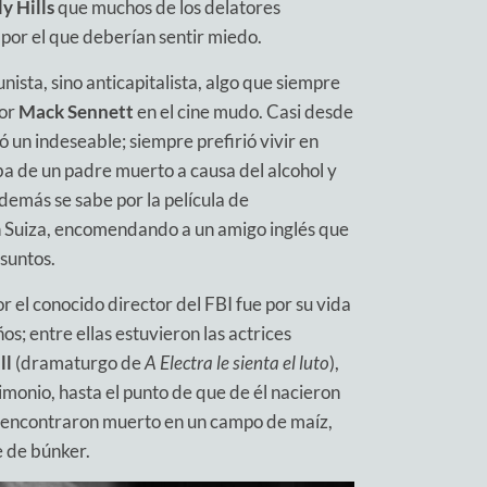
y Hills
que muchos de los delatores
por el que deberían sentir miedo.
ista, sino anticapitalista, algo que siempre
tor
Mack Sennett
en el cine mudo. Casi desde
ó un indeseable; siempre prefirió vivir en
aba de un padre muerto a causa del alcohol y
demás se sabe por la película de
n Suiza, encomendando a un amigo inglés que
asuntos.
r el conocido director del FBI fue por su vida
s; entre ellas estuvieron las actrices
ll
(dramaturgo de
A Electra le sienta el luto
),
rimonio, hasta el punto de que de él nacieron
lo encontraron muerto en un campo de maíz,
 de búnker.