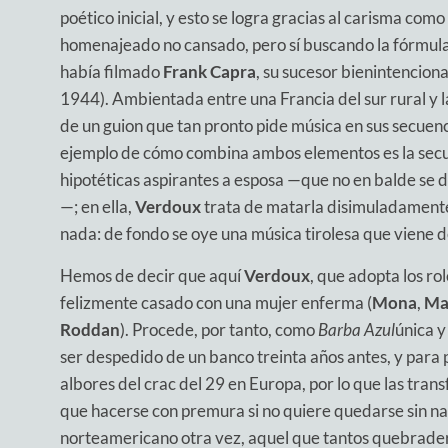
poético inicial, y esto se logra gracias al carisma com
homenajeado no cansado, pero sí buscando la fórmula 
había filmado
Frank Capra
, su sucesor bienintencion
1944). Ambientada entre una Francia del sur rural y la 
de un guion que tan pronto pide música en sus secuenc
ejemplo de cómo combina ambos elementos es la secuenc
hipotéticas aspirantes a esposa —que no en balde se 
—; en ella,
Verdoux
trata de matarla disimuladamente 
nada: de fondo se oye una música tirolesa que viene 
Hemos de decir que aquí
Verdoux
, que adopta los ro
felizmente casado con una mujer enferma (
Mona
,
Ma
Roddan
). Procede, por tanto, como
Barba Azul
única y
ser despedido de un banco treinta años antes, y para
albores del crac del 29 en Europa, por lo que las tran
que hacerse con premura si no quiere quedarse sin nad
norteamericano otra vez, aquel que tantos quebrader