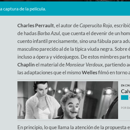
 captura de la película.
Charles Perrault
, el autor de
Caperucita Roja
, escrib
de hadas
Barba Azul
, que cuenta el devenir de un hom
cuento infantil precisamente, sino una fábula para ad
masculino parecido al de la típica viuda negra. Sobre 
incluso a ópera y videojuegos. De estos mimbres part
Chaplin
el material de
Monsieur Verdoux
, partiendo 
las adaptaciones que el mismo
Welles
filmó en torno 
EN CIN
Cal
POR
D
En principio, lo que llama la atención de la propuesta 