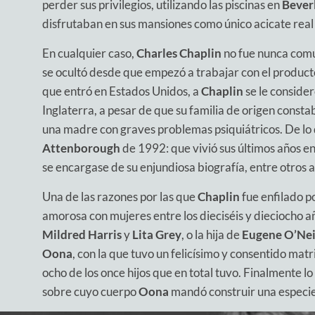
perder sus privilegios, utilizando las piscinas en
Beverl
disfrutaban en sus mansiones como único acicate real 
En cualquier caso,
Charles Chaplin
no fue nunca comun
se ocultó desde que empezó a trabajar con el produc
que entró en Estados Unidos, a
Chaplin
se le consider
Inglaterra, a pesar de que su familia de origen const
una madre con graves problemas psiquiátricos. De lo 
Attenborough
de 1992: que vivió sus últimos años e
se encargase de su enjundiosa biografía, entre otros 
Una de las razones por las que
Chaplin
fue enfilado po
amorosa con mujeres entre los dieciséis y dieciocho año
Mildred Harris
y
Lita Grey
, o la hija de
Eugene O’Nei
Oona
, con la que tuvo un felicísimo y consentido mat
ocho de los once hijos que en total tuvo. Finalmente 
sobre cuyo cuerpo
Oona
mandó construir una especie