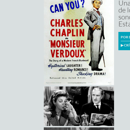
Una
•
Fotografía:
Roland Totheroh, Curt
Courant, Wallace Chewing
de 
Opciones de streaming
•
Edición:
Willard Nico
son
•
Música:
Charles Chaplin
•
Reparto:
Charles Chaplin, Martha Raye,
Est
Marilyn Nash, Isobel Elsom
•
Duración: 123 minutos
POR
▶
CRÍ