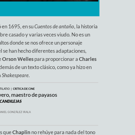
ió en 1695, en su
Cuentos de antaño
, la historia
bre casado y varias veces viudo. No es un
ultos donde se nos ofrece un personaje
él se han hecho diferentes adaptaciones,
e
Orson Welles
para proporcionar a
Charles
además de un texto clásico, como ya hizo en
a
Shakespeare
.
TILATIO |
CRÍTICA DE CINE
vero, maestro de payasos
CANDILEJAS
ANIEL GONZÁLEZ IRALA
es que
Chaplin
no rehúye para nada del tono