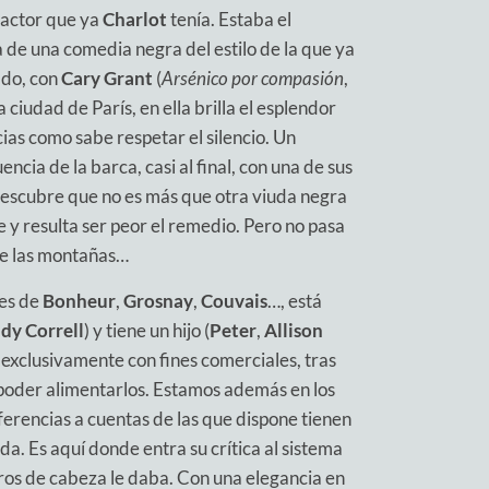
o actor que ya
Charlot
tenía. Estaba el
de una comedia negra del estilo de la que ya
ado, con
Cary Grant
(
Arsénico por compasión
,
ciudad de París, en ella brilla el esplendor
ias como sabe respetar el silencio. Un
ia de la barca, casi al final, con una de sus
descubre que no es más que otra viuda negra
y resulta ser peor el remedio. Pero no pasa
de las montañas…
les de
Bonheur
,
Grosnay
,
Couvais
…, está
dy Correll
) y tiene un hijo (
Peter
,
Allison
 exclusivamente con fines comerciales, tras
 poder alimentarlos. Estamos además en los
sferencias a cuentas de las que dispone tienen
a. Es aquí donde entra su crítica al sistema
os de cabeza le daba. Con una elegancia en