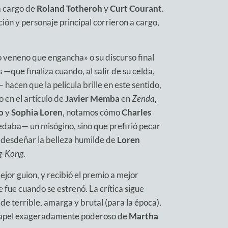
 a cargo de
Roland Totheroh
y
Curt Courant
.
ión y personaje principal corrieron a cargo,
 veneno que engancha» o su discurso final
 —que finaliza cuando, al salir de su celda,
hacen que la película brille en este sentido,
o en el artículo de
Javier Memba
en
Zenda
,
o
y
Sophia Loren
, notamos cómo
Charles
daba— un misógino, sino que prefirió pecar
 desdeñar la belleza humilde de
Loren
g-Kong
.
jor guion, y recibió el premio a mejor
ue fue cuando se estrenó. La crítica sigue
e terrible, amarga y brutal (para la época),
 papel exageradamente poderoso de
Martha