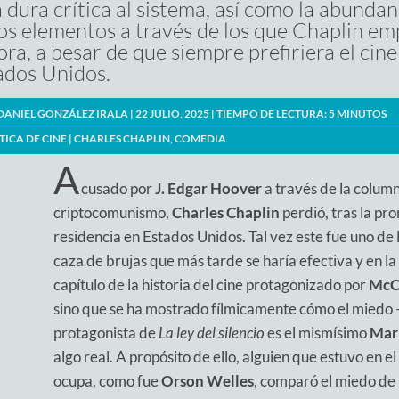
 dura crítica al sistema, así como la abundan
los elementos a través de los que Chaplin e
ora, a pesar de que siempre prefiriera el ci
ados Unidos.
DANIEL GONZÁLEZ IRALA
| 22 JULIO, 2025 |
TIEMPO DE LECTURA:
5
MINUTOS
TICA DE CINE
|
CHARLES CHAPLIN
,
COMEDIA
A
cusado por
J. Edgar Hoover
a través de la column
criptocomunismo,
Charles Chaplin
perdió, tras la p
residencia en Estados Unidos. Tal vez este fue uno de 
caza de brujas que más tarde se haría efectiva y en l
capítulo de la historia del cine protagonizado por
McC
sino que se ha mostrado fílmicamente cómo el miedo 
protagonista de
La ley del silencio
es el mismísimo
Mar
algo real. A propósito de ello, alguien que estuvo en 
ocupa, como fue
Orson Welles
, comparó el miedo de 