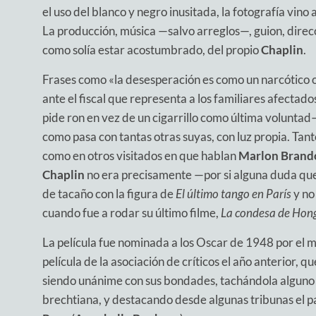
el uso del blanco y negro inusitada, la fotografía vino
La producción, música —salvo arreglos—, guion, direcc
como solía estar acostumbrado, del propio
Chaplin
.
Frases como «la desesperación es como un narcótico o
ante el fiscal que representa a los familiares afectados
pide ron en vez de un cigarrillo como última voluntad— 
como pasa con tantas otras suyas, con luz propia. Tant
como en otros visitados en que hablan
Marlon Brand
Chaplin
no era precisamente —por si alguna duda que
de tacaño con la figura de
El último tango en París
y no
cuando fue a rodar su último filme,
La condesa de Hon
La película fue nominada a los Oscar de 1948 por el me
película de la asociación de críticos el año anterior, q
siendo unánime con sus bondades, tachándola alguno d
brechtiana, y destacando desde algunas tribunas el