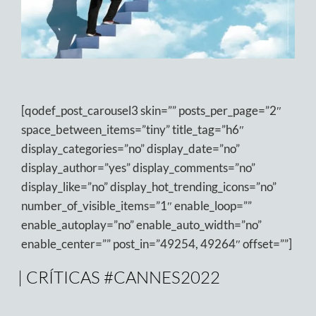
[qodef_post_carousel3 skin=”” posts_per_page=”2″
space_between_items=”tiny” title_tag=”h6″
display_categories=”no” display_date=”no”
display_author=”yes” display_comments=”no”
display_like=”no” display_hot_trending_icons=”no”
number_of_visible_items=”1″ enable_loop=””
enable_autoplay=”no” enable_auto_width=”no”
enable_center=”” post_in=”49254, 49264″ offset=””]
| CRÍTICAS #CANNES2022