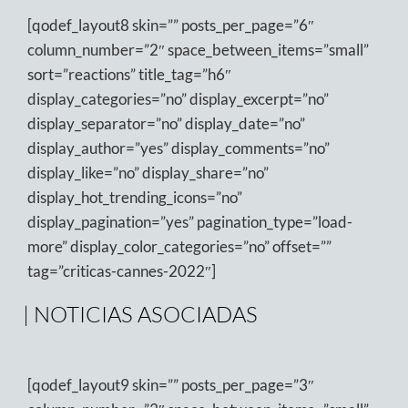
[qodef_layout8 skin=”” posts_per_page=”6″
column_number=”2″ space_between_items=”small”
sort=”reactions” title_tag=”h6″
display_categories=”no” display_excerpt=”no”
display_separator=”no” display_date=”no”
display_author=”yes” display_comments=”no”
display_like=”no” display_share=”no”
display_hot_trending_icons=”no”
display_pagination=”yes” pagination_type=”load-
more” display_color_categories=”no” offset=””
tag=”criticas-cannes-2022″]
| NOTICIAS ASOCIADAS
[qodef_layout9 skin=”” posts_per_page=”3″