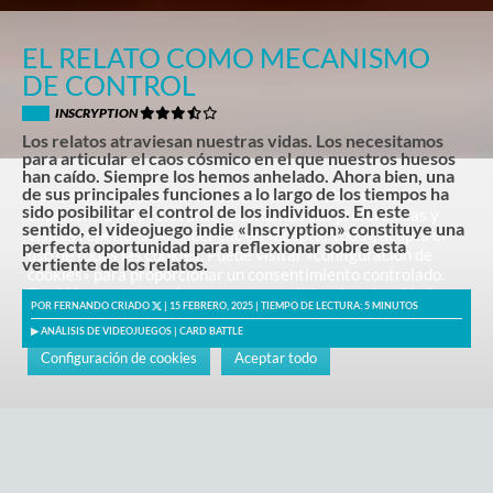
EL RELATO COMO MECANISMO
DE CONTROL
INSCRYPTION
Los relatos atraviesan nuestras vidas. Los necesitamos
para articular el caos cósmico en el que nuestros huesos
han caído. Siempre los hemos anhelado. Ahora bien, una
de sus principales funciones a lo largo de los tiempos ha
Usamos cookies en nuestro sitio web para brindarle la
sido posibilitar el control de los individuos. En este
experiencia más relevante recordando sus preferencias y
sentido, el videojuego indie «Inscryption» constituye una
visitas repetidas. Al hacer clic en «aceptar todo», acepta el
perfecta oportunidad para reflexionar sobre esta
uso de todas las cookies. Puede visitar «configuración de
vertiente de los relatos.
cookies» para proporcionar un consentimiento controlado.
También puede acceder a nuestra «política de privacidad y
POR
FERNANDO CRIADO
| 15 FEBRERO, 2025 |
TIEMPO DE LECTURA:
5
MINUTOS
cookies» haciendo
clic aquí
.
▶
ANÁLISIS DE VIDEOJUEGOS
|
CARD BATTLE
Configuración de cookies
Aceptar todo
Skip
E
to
l relato como espejo de un control material
.
content